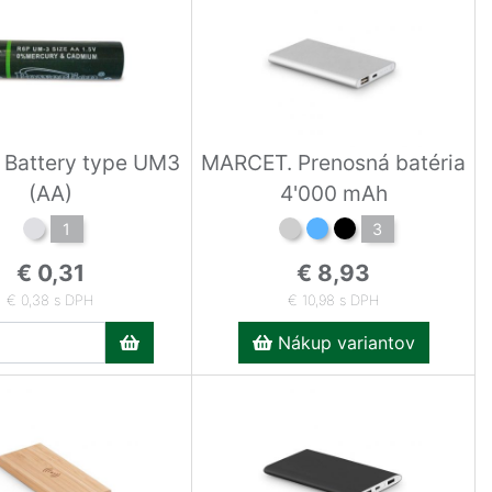
 Battery type UM3
MARCET. Prenosná batéria
(AA)
4'000 mAh
1
3
€ 0,31
€ 8,93
€ 0,38 s DPH
€ 10,98 s DPH
Nákup variantov