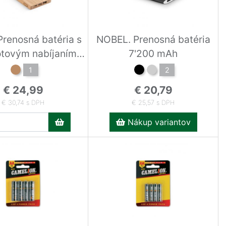
Prenosná batéria s
NOBEL. Prenosná batéria
tovým nabíjaním
7'200 mAh
0mAh Prírodná
1
2
€ 24,99
€ 20,79
€ 30,74 s DPH
€ 25,57 s DPH
Nákup variantov