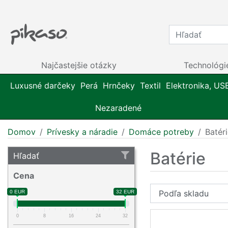
Najčastejšie otázky
Technológi
Luxusné darčeky
Perá
Hrnčeky
Textil
Elektronika, US
Nezaradené
Domov
Prívesky a náradie
Domáce potreby
Batér
Batérie
Hľadať
Cena
0 EUR
32 EUR
0
8
16
24
32