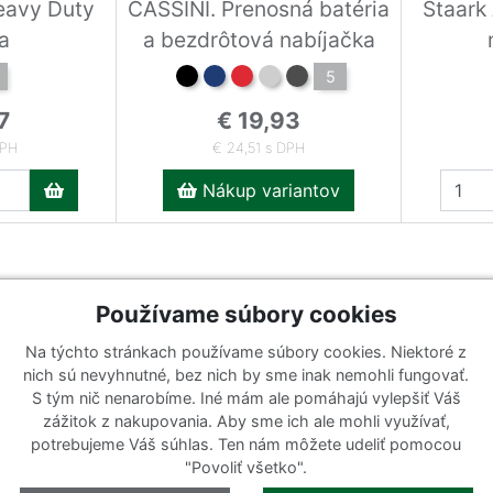
eavy Duty
CASSINI. Prenosná batéria
Staark 
a
a bezdrôtová nabíjačka
5
7
€ 19,93
DPH
€ 24,51 s DPH
Nákup variantov
Používame súbory cookies
Na týchto stránkach používame súbory cookies. Niektoré z
Katalógy
Prihlásiť sa k odberu noviniek
nich sú nevyhnutné, bez nich by sme inak nemohli fungovať.
Zaregistrujte sa k odberu nášho 
S tým nič nenarobíme. Iné mám ale pomáhajú vylepšiť Váš
y
Zoznam katalógov
ponuky ani nové produkty.
zážitok z nakupovania. Aby sme ich ale mohli využívať,
e
potrebujeme Váš súhlas. Ten nám môžete udeliť pomocou
"Povoliť všetko".