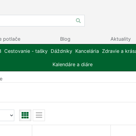
e potlače
Blog
Aktuality
B
Cestovanie - tašky
Dáždniky
Kancelária
Zdravie a krás
Kalendáre a diáre
ie