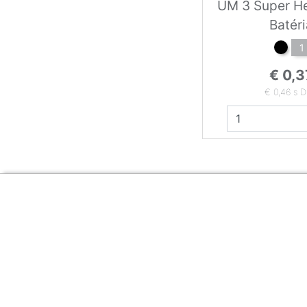
UM 3 Super H
Batéri
1
€ 0,3
€ 0,46 s 
Zákaznícka sekcia
O firme
Obsah
Obchodné podmienky
O nás
Najčastejšie otázk
Etický kódex
Kontakt
Technológie potlač
Reklamačný poriadok
Blog
Značky
Aktuality