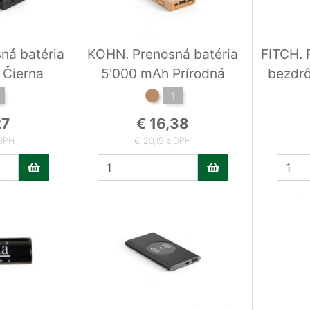
ná batéria
KOHN. Prenosná batéria
FITCH. 
 Čierna
5'000 mAh Prírodná
bezdrô
5'00
1
27
€ 16,38
 DPH
€ 20,15 s DPH