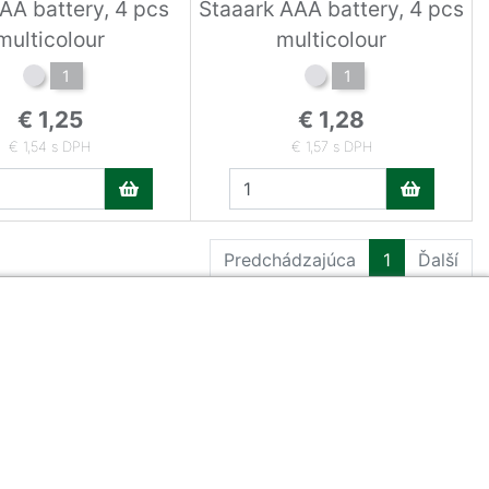
AA battery, 4 pcs
Staaark AAA battery, 4 pcs
multicolour
multicolour
1
1
€ 1,25
€ 1,28
€ 1,54 s DPH
€ 1,57 s DPH
Predchádzajúca
1
Ďalší
newslettera a nenechajte si ujsť žiadne