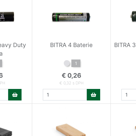
eavy Duty
BITRA 4 Baterie
BITRA 3
a
1
6
€ 0,26
DPH
€ 0,32 s DPH