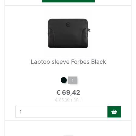
Laptop sleeve Forbes Black
1
€ 69,42
€ 85,39 s DPH