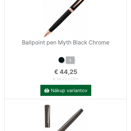
Ballpoint pen Myth Black Chrome
3
€ 44,25
€ 54,43 s DPH
Nákup variantov