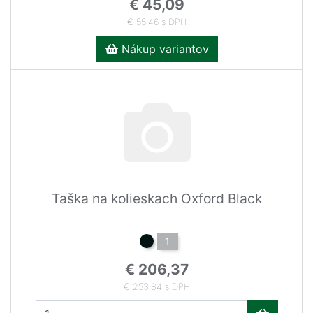
€ 45,09
€ 55,46 s DPH
Nákup variantov
Taška na kolieskach Oxford Black
1
€ 206,37
€ 253,84 s DPH