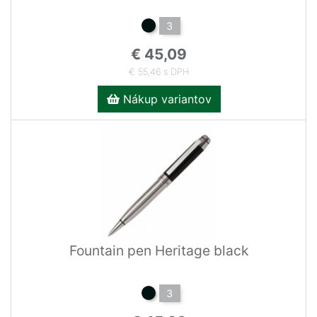
3
€ 45,09
€ 55,46 s DPH
Nákup variantov
Fountain pen Heritage black
3