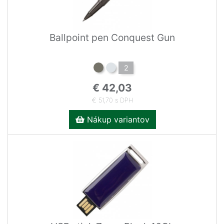
Ballpoint pen Conquest Gun
2
€ 42,03
€ 51,70 s DPH
Nákup variantov