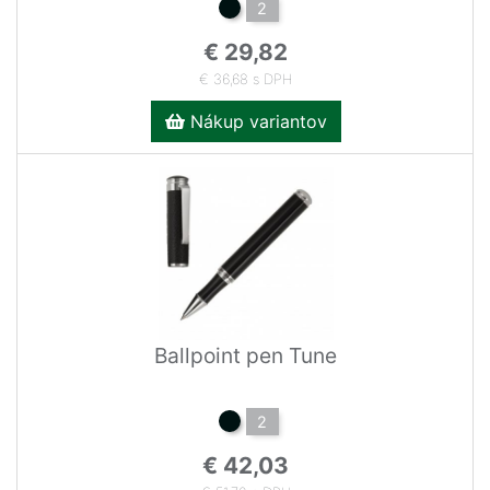
2
€ 29,82
€ 36,68 s DPH
Nákup variantov
Ballpoint pen Tune
2
€ 42,03