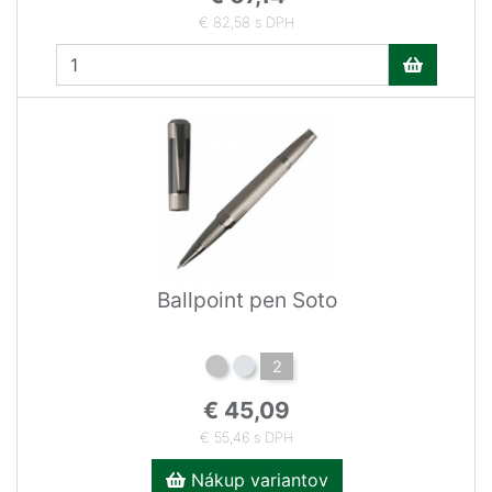
€ 82,58 s DPH
Ballpoint pen Soto
2
€ 45,09
€ 55,46 s DPH
Nákup variantov