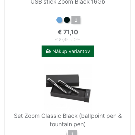
USB stick Zoom Black 16Gb
2
€ 71,10
€ 87,45 s DPH
Nákup variantov
Set Zoom Classic Black (ballpoint pen &
fountain pen)
1