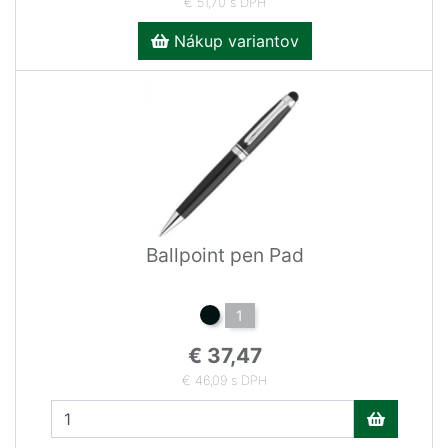
€ 51,70 s DPH
Nákup variantov
Ballpoint pen Pad
1
€ 37,47
€ 46,09 s DPH