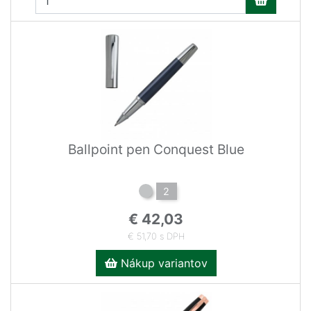
Ballpoint pen Conquest Blue
2
€ 42,03
€ 51,70 s DPH
Nákup variantov