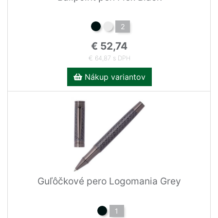
2
€ 52,74
€ 64,87 s DPH
Nákup variantov
Guľôčkové pero Logomania Grey
1