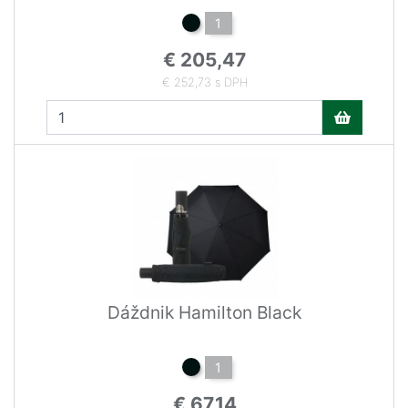
1
€ 205,47
€ 252,73 s DPH
Dáždnik Hamilton Black
1
€ 67,14