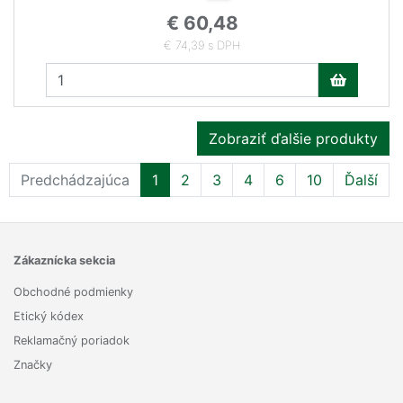
€ 60,48
€ 74,39 s DPH
Zobraziť ďalšie produkty
Predchádzajúca
1
2
3
4
6
10
Ďalší
Zákaznícka sekcia
Obchodné podmienky
Etický kódex
Reklamačný poriadok
Značky