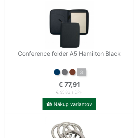
Conference folder A5 Hamilton Black
3
€ 77,91
€ 95,83 s DPH
Nákup variantov