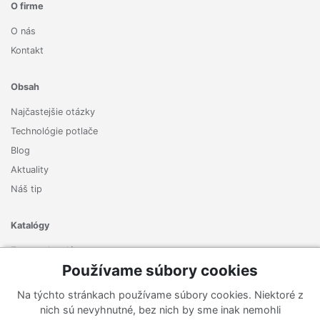
O firme
O nás
Kontakt
Obsah
Najčastejšie otázky
Technológie potlače
Blog
Aktuality
Náš tip
Katalógy
Zoznam katalógov
Používame súbory cookies
Prihlásiť sa k odberu noviniek
Na týchto stránkach používame súbory cookies. Niektoré z
Zaregistrujte sa k odberu nášho newslettera a nenechajte si
nich sú nevyhnutné, bez nich by sme inak nemohli
ujsť žiadne ponuky ani nové produkty.