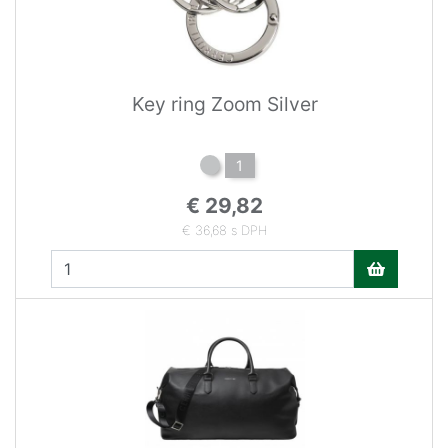
Key ring Zoom Silver
1
€ 29,82
€ 36,68 s DPH