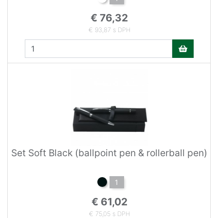
€ 76,32
€ 93,87 s DPH
Set Soft Black (ballpoint pen & rollerball pen)
1
€ 61,02
€ 75,05 s DPH