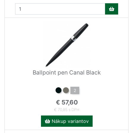
Ballpoint pen Canal Black
2
€ 57,60
€ 70,85 s DPH
Nákup variantov