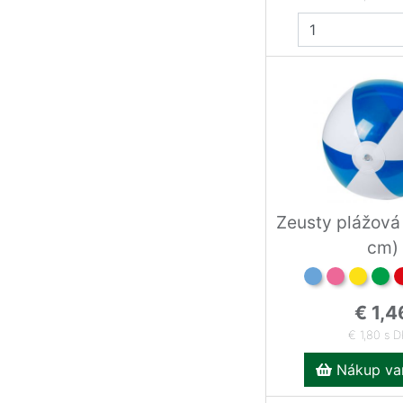
Zeusty plážová
cm)
€ 1,4
€ 1,80 s 
Nákup var