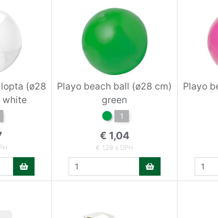
 lopta (ø28
Playo beach ball (ø28 cm)
Playo b
 white
green
1
7
€ 1,04
DPH
€ 1,28 s DPH