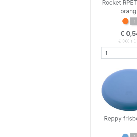
Rocket RPET
orang
1
€ 0,5
€ 0,66 s 
Reppy frisb
1