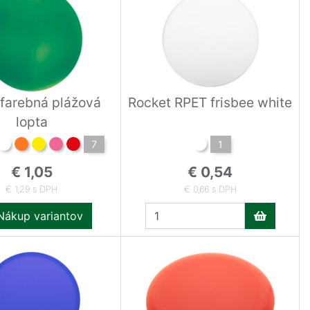
farebná plážová
Rocket RPET frisbee white
lopta
7
1
€ 1,05
€ 0,54
€ 1,29 s DPH
€ 0,66 s DPH
ákup variantov