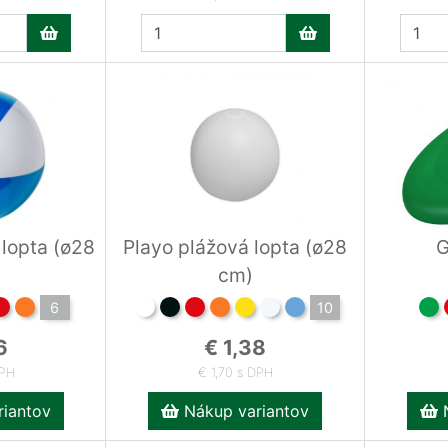
 lopta (ø28
Playo plážová lopta (ø28
G
cm)
6
10
6
€ 1,38
DPH
€ 1,70 s DPH
iantov
Nákup variantov
N