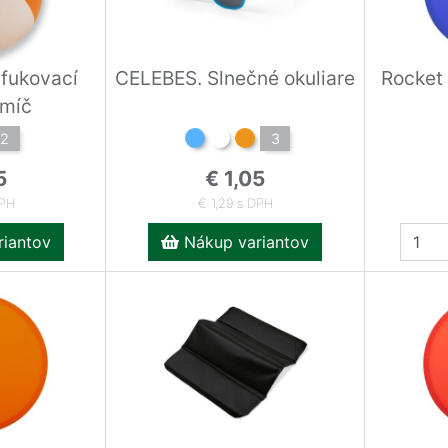
fukovací
CELEBES. Slnečné okuliare
Rocket 
 míč
2
3
5
€ 1,05
DPH
€ 1,29 s DPH
iantov
Nákup variantov