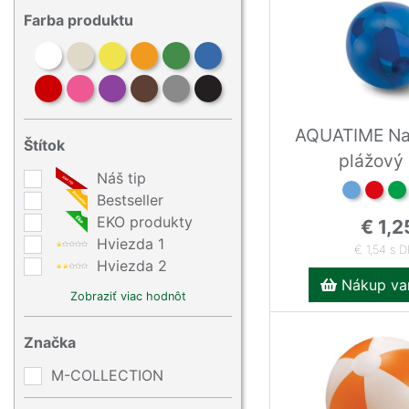
Farba produktu
AQUATIME Na
Štítok
plážový
Náš tip
Bestseller
EKO produkty
€ 1,2
Hviezda 1
€ 1,54 s 
Hviezda 2
Nákup var
Zobraziť viac hodnôt
Značka
M-COLLECTION