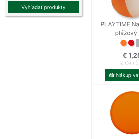
Vyhľadať produkty
PLAYTIME Na
plážový
€ 1,2
€ 1,54 s 
Nákup var