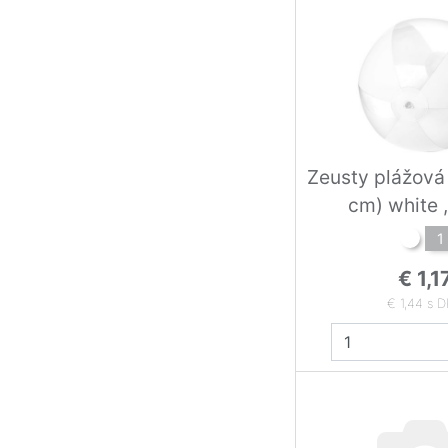
Zeusty plážová
cm) white ,
1
€ 1,1
€ 1,44 s 