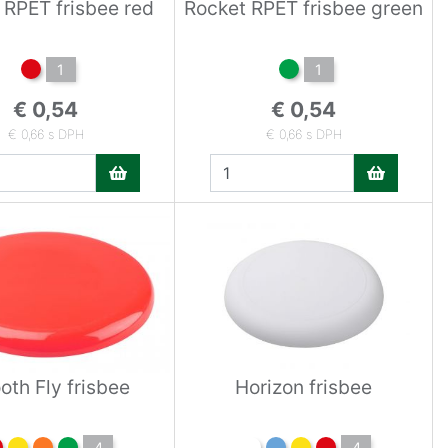
 RPET frisbee red
Rocket RPET frisbee green
1
1
€ 0,54
€ 0,54
€ 0,66 s DPH
€ 0,66 s DPH
th Fly frisbee
Horizon frisbee
4
4