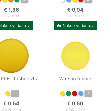
€ 1,36
€ 0,94
€ 1,67 s DPH
€ 1,16 s DPH
ákup variantov
Nákup variantov
RPET frisbee žltá
Watson frisbie
1
4
€ 0,54
€ 0,50
€ 0,66 s DPH
€ 0,62 s DPH