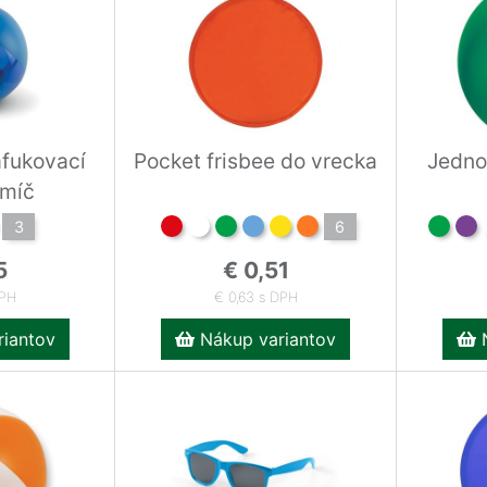
fukovací
Pocket frisbee do vrecka
Jedno
 míč
3
6
5
€ 0,51
DPH
€ 0,63 s DPH
iantov
Nákup variantov
N