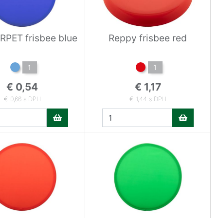
RPET frisbee blue
Reppy frisbee red
1
1
€ 0,54
€ 1,17
€ 0,66 s DPH
€ 1,44 s DPH