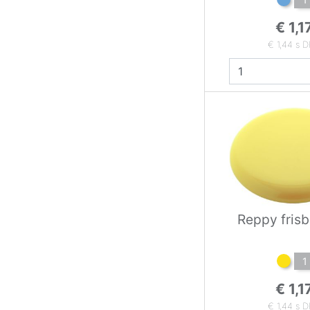
€ 1,1
€ 1,44 s 
Reppy frisb
1
€ 1,1
€ 1,44 s 