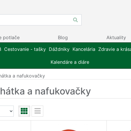
e potlače
Blog
Aktuality
B
Cestovanie - tašky
Dáždniky
Kancelária
Zdravie a krás
Kalendáre a diáre
hátka a nafukovačky
ehátka a nafukovačky