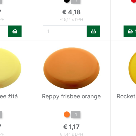
7
€ 4,18
DPH
€ 5,14 s DPH
N
ee žltá
Reppy frisbee orange
Rocket 
1
7
€ 1,17
DPH
€ 1,44 s DPH