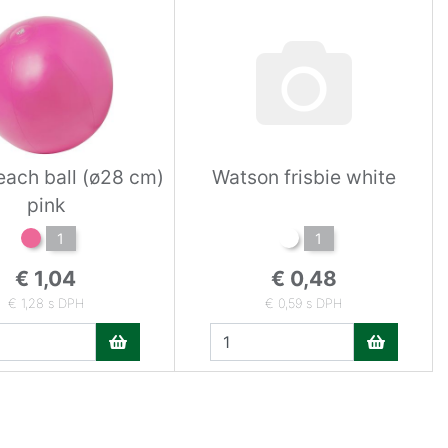
each ball (ø28 cm)
Watson frisbie white
pink
1
1
€ 1,04
€ 0,48
€ 1,28 s DPH
€ 0,59 s DPH