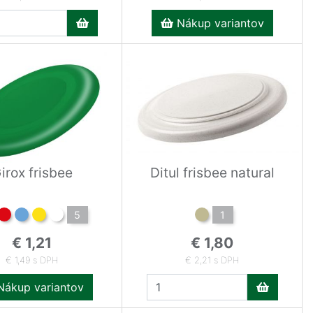
Nákup variantov
irox frisbee
Ditul frisbee natural
5
1
€ 1,21
€ 1,80
€ 1,49 s DPH
€ 2,21 s DPH
ákup variantov