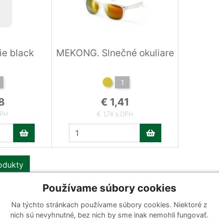
ie black
MEKONG. Slnečné okuliare
1
8
€ 1,41
DPH
€ 1,74 s DPH
rodukty
Používame súbory cookies
Na týchto stránkach používame súbory cookies. Niektoré z
Katalógy
Prihlásiť sa k odberu noviniek
nich sú nevyhnutné, bez nich by sme inak nemohli fungovať.