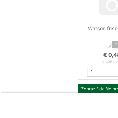
Watson frisb
1
€ 0,4
€ 0,59 s 
Zobraziť ďalšie p
Zákaznícka sekcia
O firme
Obsah