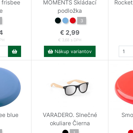
 frisbee
MOMENTS Skládací
Rocket
e
podložka
3
4
€ 2,99
DPH
€ 3,68 s DPH
Nákup variantov
ee blue
VARADERO. Slnečné
Smoo
okuliare Čierna
1