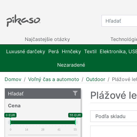
Najčastejšie otázky
Technológi
Luxusné darčeky
Perá
Hrnčeky
Textil
Elektronika, US
Nezaradené
Domov
Voľný čas a automoto
Outdoor
Plážové le
Plážové l
Hľadať
Cena
0 EUR
55 EUR
0
14
28
41
55