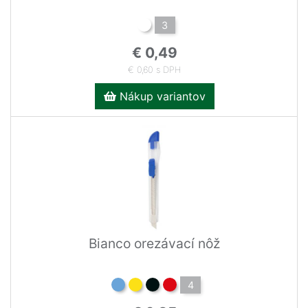
3
€ 0,49
€ 0,60 s DPH
Nákup variantov
Bianco orezávací nôž
4