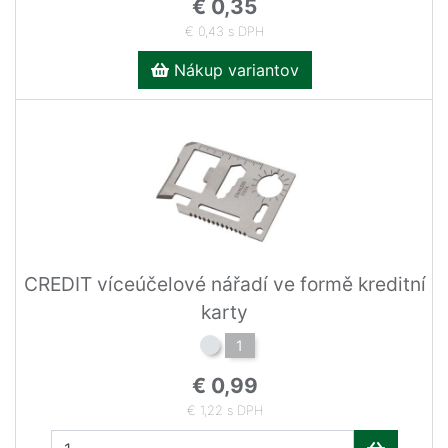
€ 0,35
€ 0,43 s DPH
Nákup variantov
CREDIT víceúčelové nářadí ve formě kreditní
karty
1
€ 0,99
€ 1,22 s DPH