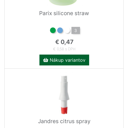
Parix silicone straw
3
€ 0,47
€ 0,58 s DPH
Nákup variantov
Jandres citrus spray