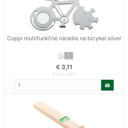
Coppi multifunkčné náradie na bicykel silver
1
€ 3,11
€ 3,83 s DPH