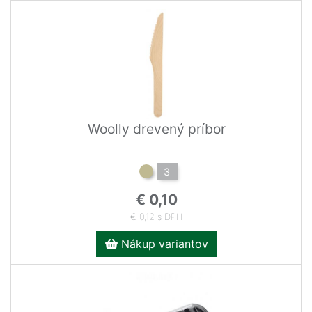
Woolly drevený príbor
3
€ 0,10
€ 0,12 s DPH
Nákup variantov