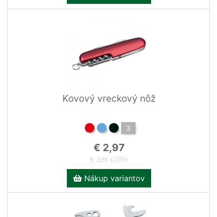
Kovový vreckový nôž
3
€ 2,97
€ 3,65 s DPH
Nákup variantov