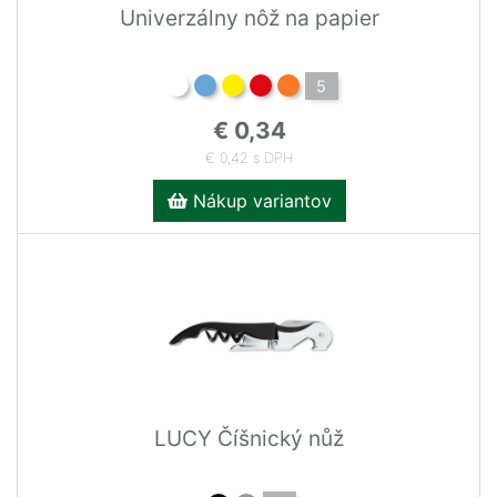
Univerzálny nôž na papier
5
€ 0,34
€ 0,42 s DPH
Nákup variantov
LUCY Číšnický nůž