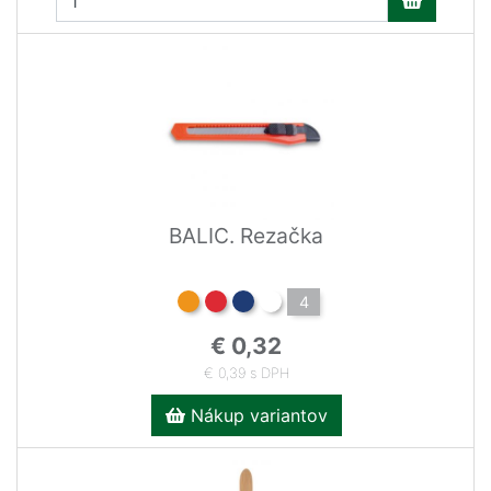
BALIC. Rezačka
4
€ 0,32
€ 0,39 s DPH
Nákup variantov