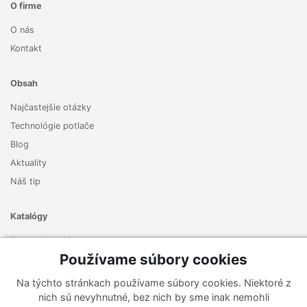
O firme
O nás
Kontakt
Obsah
Najčastejšie otázky
Technológie potlače
Blog
Aktuality
Náš tip
Katalógy
Zoznam katalógov
Používame súbory cookies
Prihlásiť sa k odberu noviniek
Na týchto stránkach používame súbory cookies. Niektoré z
Zaregistrujte sa k odberu nášho newslettera a nenechajte si
nich sú nevyhnutné, bez nich by sme inak nemohli
ujsť žiadne ponuky ani nové produkty.