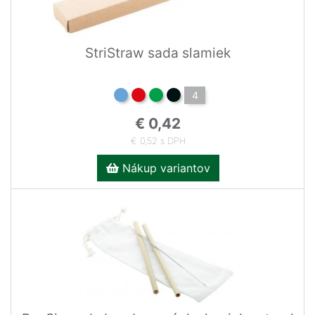
StriStraw sada slamiek
4
€ 0,42
€ 0,52 s DPH
Nákup variantov