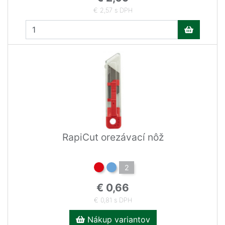
€ 2,57 s DPH
RapiCut orezávací nôž
2
€ 0,66
€ 0,81 s DPH
Nákup variantov