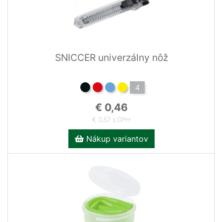
SNICCER univerzálny nôž
4
€ 0,46
€ 0,57 s DPH
Nákup variantov