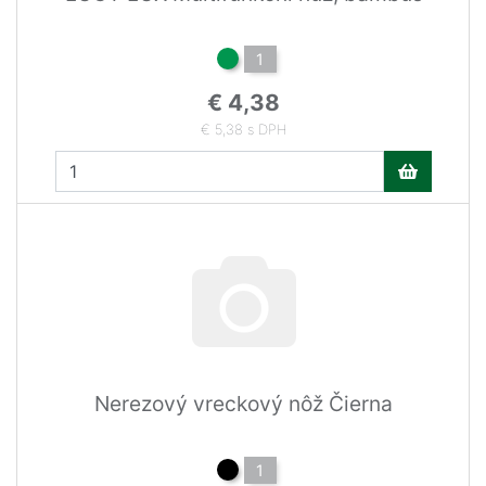
1
€ 4,38
€ 5,38 s DPH
Nerezový vreckový nôž Čierna
1