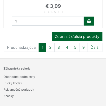
€ 3,09
€ 3,80 s DPH
Zobraziť ďalšie produkty
Predchádzajúca
1
2
3
4
5
9
Ďalší
Zákaznícka sekcia
Obchodné podmienky
Etický kódex
Reklamačný poriadok
Značky