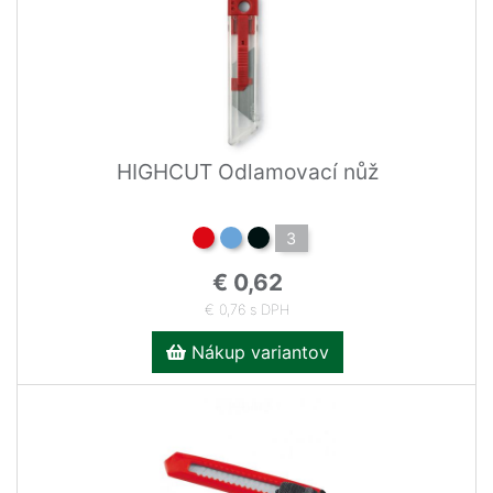
HIGHCUT Odlamovací nůž
3
€ 0,62
€ 0,76 s DPH
Nákup variantov