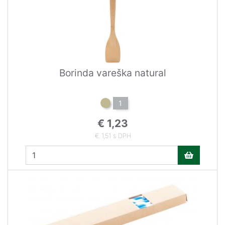
Borinda vareška natural
1
€ 1,23
€ 1,51 s DPH