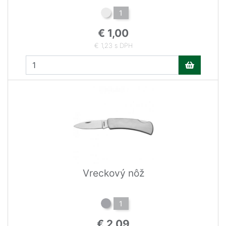
1
€ 1,00
€ 1,23 s DPH
Vreckový nôž
1
€ 2,09