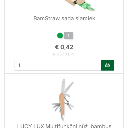
BamStraw sada slamiek
1
€ 0,42
€ 0,52 s DPH
LUCY LUX Multifunkční nůž, bambus