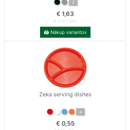
2
€ 1,63
€ 2,00 s DPH
Nákup variantov
Zeka serving dishes
4
€ 0,55