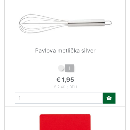
Pavlova metlička silver
1
€ 1,95
€ 2,40 s DPH