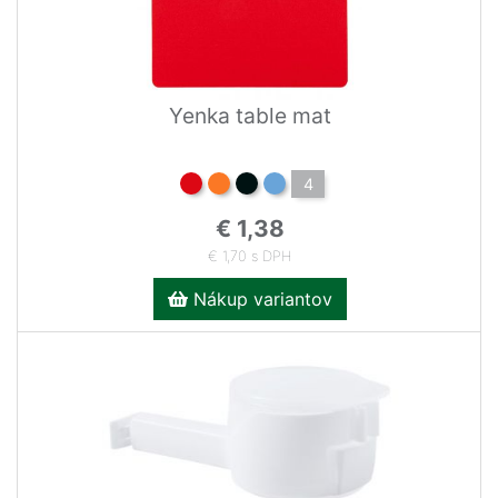
Yenka table mat
4
€ 1,38
€ 1,70 s DPH
Nákup variantov