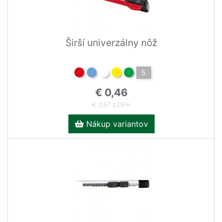
Širší univerzálny nôž
5
€ 0,46
€ 0,57 s DPH
Nákup variantov