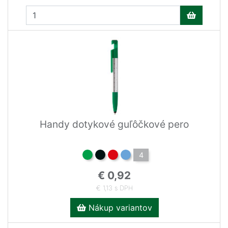
Handy dotykové guľôčkové pero
4
€ 0,92
€ 1,13 s DPH
Nákup variantov