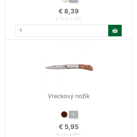
€ 8,39
€ 10,32 s DPH
Vreckový nožík
1
€ 5,95
€ 7,32 s DPH