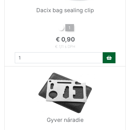
Dacix bag sealing clip
1
€ 0,90
€ 1,11 s DPH
Gyver náradie