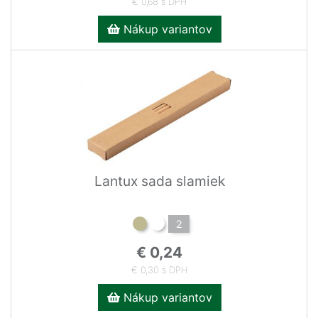
€ 0,68 s DPH
Nákup variantov
Lantux sada slamiek
2
€ 0,24
€ 0,30 s DPH
Nákup variantov