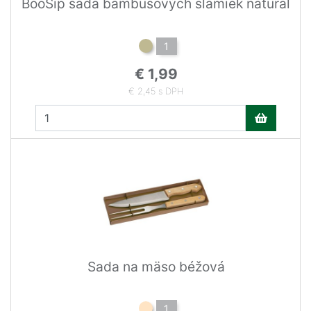
BooSip sada bambusových slamiek natural
1
€ 1,99
€ 2,45 s DPH
Sada na mäso béžová
1