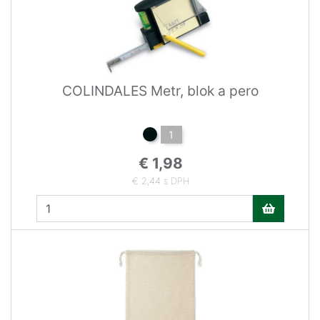
COLINDALES Metr, blok a pero
1
€ 1,98
€ 2,44 s DPH