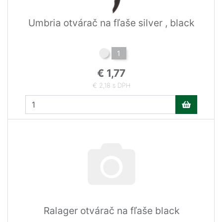
Umbria otvárač na fľaše silver , black
1
€ 1,77
€ 2,18 s DPH
Ralager otvárač na fľaše black