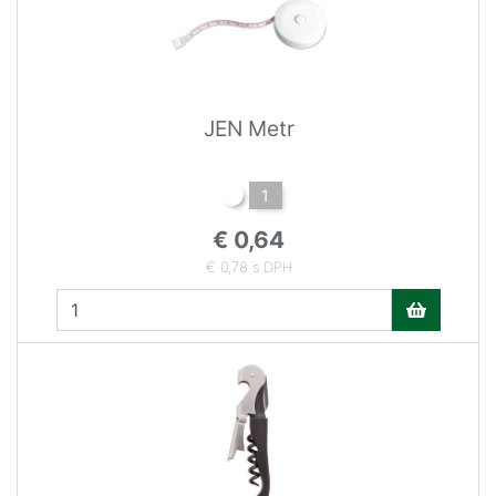
JEN Metr
1
€ 0,64
€ 0,78 s DPH