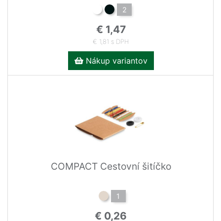
2
€ 1,47
€ 1,81 s DPH
Nákup variantov
COMPACT Cestovní šitíčko
1
€ 0,26