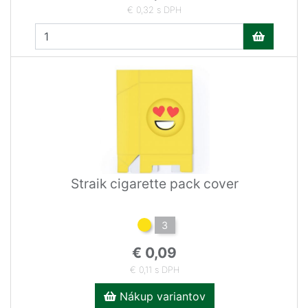
€ 0,32 s DPH
Straik cigarette pack cover
3
€ 0,09
€ 0,11 s DPH
Nákup variantov