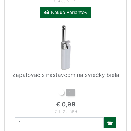
€ 4,30 s DPH
Nákup variantov
Zapaľovač s nástavcom na sviečky biela
1
€ 0,99
€ 1,22 s DPH