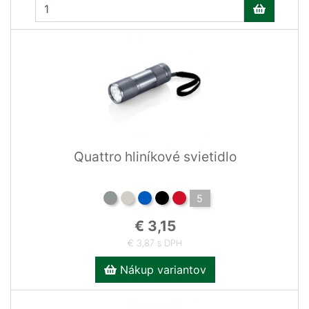
Quattro hliníkové svietidlo
5
€ 3,15
€ 3,87 s DPH
Nákup variantov