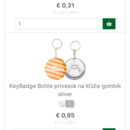
€ 0,31
€ 0,38 s DPH
KeyBadge Bottle prívesok na kľúče gombík
silver
1
€ 0,95
€ 1,17 s DPH