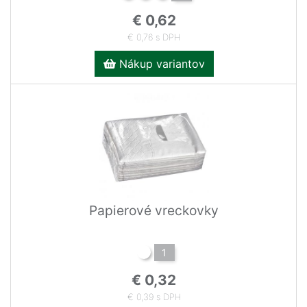
€ 0,62
€ 0,76 s DPH
Nákup variantov
Papierové vreckovky
1
€ 0,32
€ 0,39 s DPH