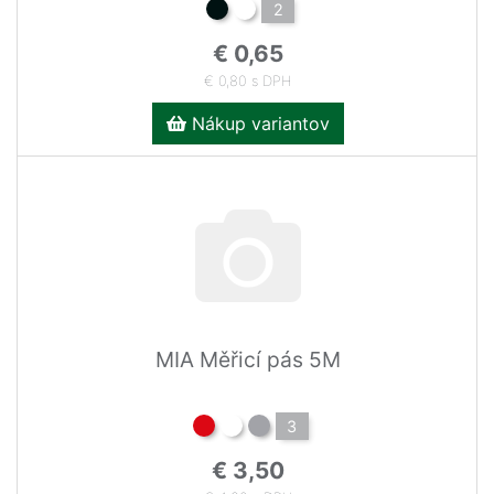
2
€ 0,65
€ 0,80 s DPH
Nákup variantov
MIA Měřicí pás 5M
3
€ 3,50