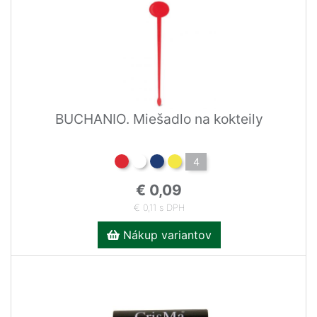
BUCHANIO. Miešadlo na kokteily
4
€ 0,09
€ 0,11 s DPH
Nákup variantov