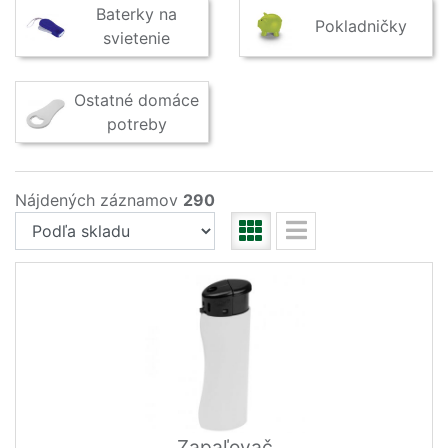
Baterky na
Pokladničky
svietenie
Ostatné domáce
potreby
Nájdených záznamov
290
Zapaľovač