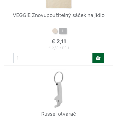
VEGGIE Znovupoužitelný sáček na jídlo
1
€ 2,11
€ 2,60 s DPH
Russel otvárač