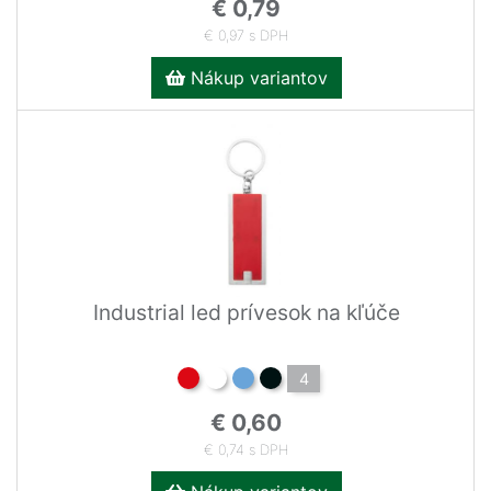
€ 0,79
€ 0,97 s DPH
Nákup variantov
Industrial led prívesok na kľúče
4
€ 0,60
€ 0,74 s DPH