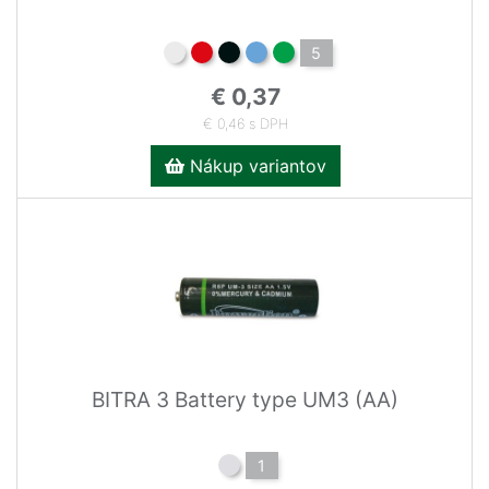
5
€ 0,37
€ 0,46 s DPH
Nákup variantov
BITRA 3 Battery type UM3 (AA)
1