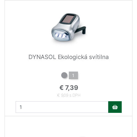
DYNASOL Ekologická svítilna
1
€ 7,39
€ 9,09 s DPH