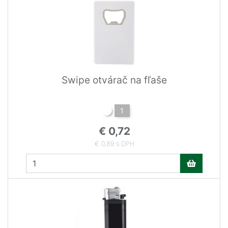
Swipe otvárač na fľaše
1
€ 0,72
€ 0,89 s DPH