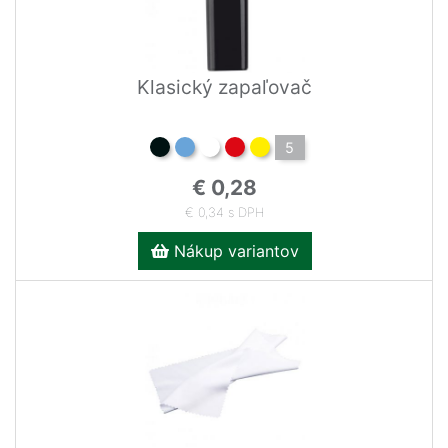
Klasický zapaľovač
5
€ 0,28
€ 0,34 s DPH
Nákup variantov