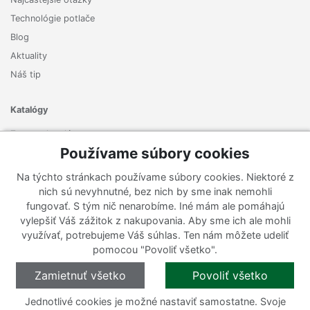
Technológie potlače
Blog
Aktuality
Náš tip
Katalógy
Zoznam katalógov
Používame súbory cookies
Prihlásiť sa k odberu noviniek
Na týchto stránkach používame súbory cookies. Niektoré z
Zaregistrujte sa k odberu nášho newslettera a nenechajte si
nich sú nevyhnutné, bez nich by sme inak nemohli
ujsť žiadne ponuky ani nové produkty.
fungovať. S tým nič nenarobíme. Iné mám ale pomáhajú
vylepšiť Váš zážitok z nakupovania. Aby sme ich ale mohli
využívať, potrebujeme Váš súhlas. Ten nám môžete udeliť
pomocou "Povoliť všetko".
Zamietnuť všetko
Povoliť všetko
Jednotlivé cookies je možné nastaviť samostatne. Svoje