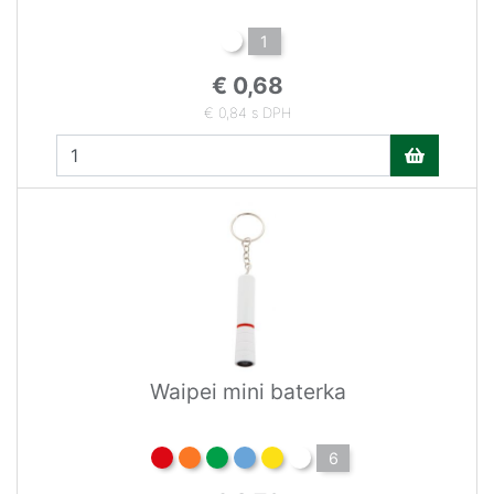
1
€ 0,68
€ 0,84 s DPH
Waipei mini baterka
6