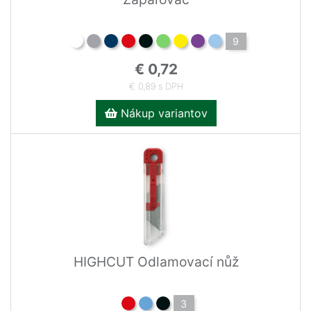
9
€ 0,72
€ 0,89 s DPH
Nákup variantov
HIGHCUT Odlamovací nůž
3