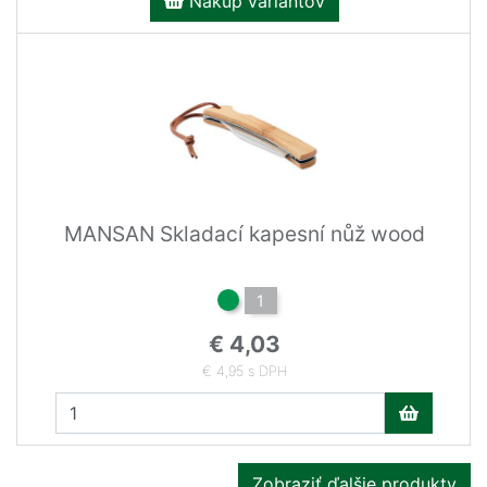
Nákup variantov
MANSAN Skladací kapesní nůž wood
1
€ 4,03
€ 4,95 s DPH
Zobraziť ďalšie produkty