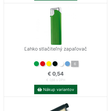
Ľahko stlačiteľný zapaľovač
6
€ 0,54
€ 0,66 s DPH
Nákup variantov