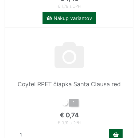
€ 1,78 s DPH
Nákup variantov
Coyfel RPET čiapka Santa Clausa red
1
€ 0,74
€ 0,91 s DPH