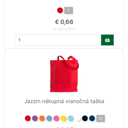
1
€ 0,66
€ 0,81 s DPH
Jazzin nákupná vianočná taška
11