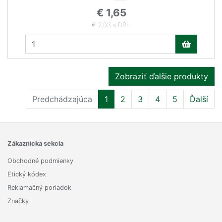
€ 1,65
€ 2,03 s DPH
Zobraziť ďalšie produkty
Predchádzajúca
1
2
3
4
5
Ďalší
Zákaznícka sekcia
Obchodné podmienky
Etický kódex
Reklamačný poriadok
Značky