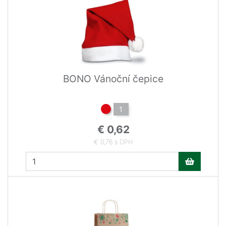
BONO Vánoční čepice
1
€ 0,62
€ 0,76 s DPH