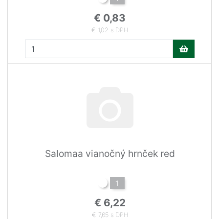
€ 0,83
€ 1,02 s DPH
Salomaa vianočný hrnček red
1
€ 6,22
€ 7,65 s DPH