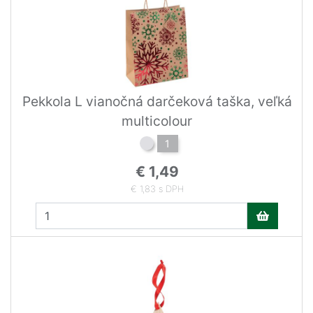
Pekkola L vianočná darčeková taška, veľká
multicolour
1
€ 1,49
€ 1,83 s DPH