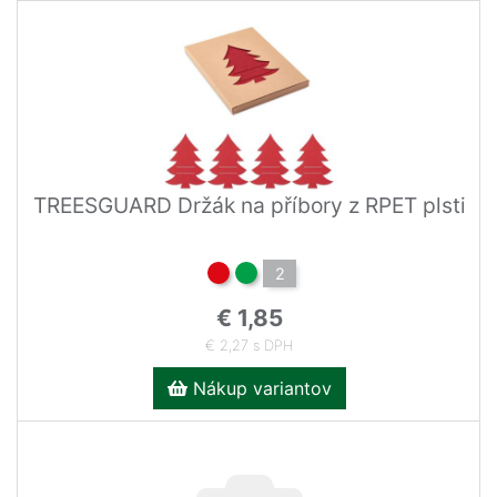
TREESGUARD Držák na příbory z RPET plsti
2
€ 1,85
€ 2,27 s DPH
Nákup variantov