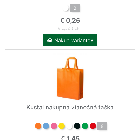
3
€ 0,26
€ 0,32 s DPH
Nákup variantov
Kustal nákupná vianočná taška
8
€ 1,45