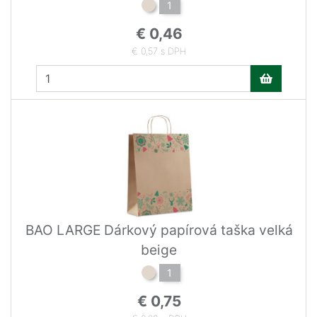
1
€ 0,46
€ 0,57 s DPH
BAO LARGE Dárkový papírová taška velká
beige
1
€ 0,75