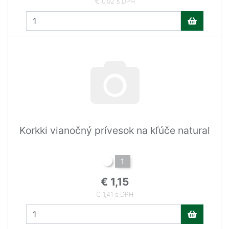
€ 0,92 s DPH
Korkki vianočný prívesok na kľúče natural
1
€ 1,15
€ 1,41 s DPH