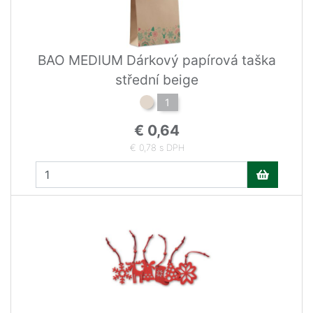
BAO MEDIUM Dárkový papírová taška
střední beige
1
€ 0,64
€ 0,78 s DPH