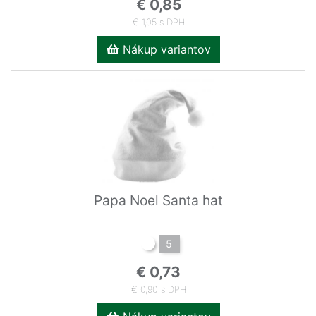
€ 0,85
€ 1,05 s DPH
Nákup variantov
Papa Noel Santa hat
5
€ 0,73
€ 0,90 s DPH