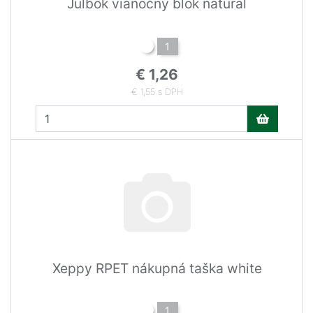
Julbok vianočný blok natural
1
€ 1,26
€ 1,55 s DPH
Xeppy RPET nákupná taška white
1