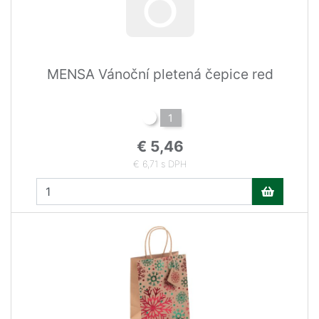
MENSA Vánoční pletená čepice red
1
€ 5,46
€ 6,71 s DPH