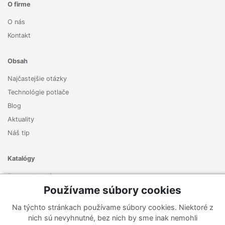
O firme
O nás
Kontakt
Obsah
Najčastejšie otázky
Technológie potlače
Blog
Aktuality
Náš tip
Katalógy
Zoznam katalógov
Používame súbory cookies
Prihlásiť sa k odberu noviniek
Na týchto stránkach používame súbory cookies. Niektoré z
Zaregistrujte sa k odberu nášho newslettera a nenechajte si
nich sú nevyhnutné, bez nich by sme inak nemohli
ujsť žiadne ponuky ani nové produkty.