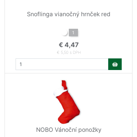
Snoflinga vianočný hrnček red
1
€ 4,47
€ 5,50 s DPH
NOBO Vánoční ponožky