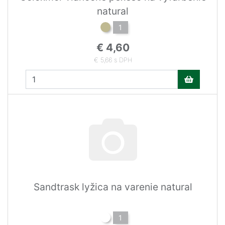
natural
1
€ 4,60
€ 5,66 s DPH
Sandtrask lyžica na varenie natural
1