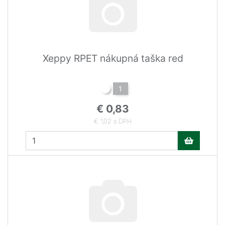
Xeppy RPET nákupná taška red
1
€ 0,83
€ 1,02 s DPH