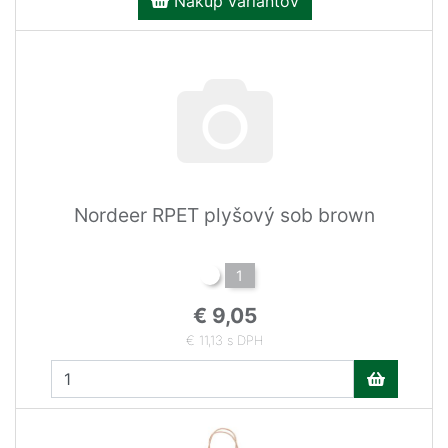
Nákup variantov
Nordeer RPET plyšový sob brown
1
€ 9,05
€ 11,13 s DPH