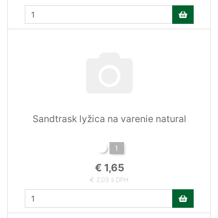
Sandtrask lyžica na varenie natural
1
€ 1,65
€ 2,03 s DPH