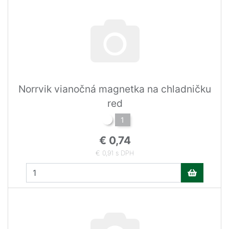
Norrvik vianočná magnetka na chladničku
red
1
€ 0,74
€ 0,91 s DPH