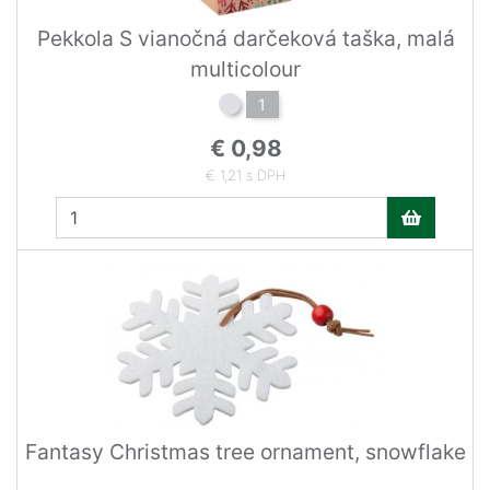
Pekkola S vianočná darčeková taška, malá
multicolour
1
€ 0,98
€ 1,21 s DPH
Fantasy Christmas tree ornament, snowflake