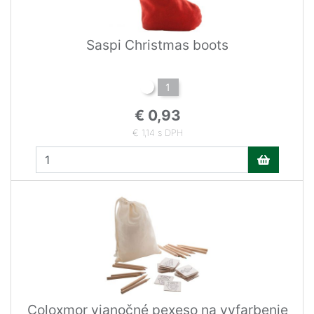
Saspi Christmas boots
1
€ 0,93
€ 1,14 s DPH
Coloxmor vianočné pexeso na vyfarbenie